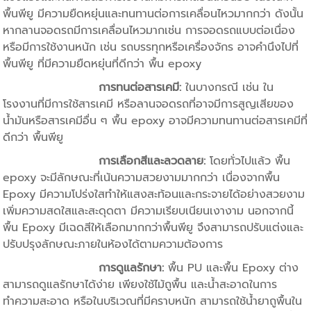
พื้นพียู มีความยืดหยุ่นและทนทานต่อการเคลื่อนไหวมากกว่า ดังนั้น
หากลานจอดรถมีการเคลื่อนไหวมากเช่น การจอดรถแบบต่อเนื่อง
หรือมีการใช้งานหนัก เช่น รถบรรทุกหรือเครื่องจักร อาจคำนึงไปที่
พื้นพียู ที่มีความยืดหยุ่นที่ดีกว่า พื้น epoxy
การทนต่อสารเคมี:
ในบางกรณี เช่น ใน
โรงงานที่มีการใช้สารเคมี หรือลานจอดรถที่อาจมีการสูญเสียของ
น้ำมันหรือสารเคมีอื่น ๆ พื้น epoxy อาจมีความทนทานต่อสารเคมีที่
ดีกว่า พื้นพียู
การเลือกสีและลวดลาย:
โดยทั่วไปแล้ว พื้น
epoxy จะมีลักษณะที่เน้นความสวยงามมากกว่า เนื่องจากพื้น
Epoxy มีความโปร่งใสทำให้แสงสะท้อนและกระจายได้อย่างสวยงาม
เพิ่มความสดใสและสะดุดตา มีความเรียบเนียนเงางาม นอกจากนี้
พื้น Epoxy มีเฉดสีให้เลือกมากกว่าพื้นพียู จึงสามารถปรับแต่งและ
ปรับปรุงลักษณะภายในห้องได้ตามความต้องการ
การดูแลรักษา:
พื้น PU และพื้น Epoxy ต่าง
สามารถดูแลรักษาได้ง่าย เพียงใช้ไม้ถูพื้น และน้ำสะอาดในการ
ทำความสะอาด หรือในบริเวณที่มีคราบหนัก สามารถใช้น้ำยาถูพื้นใน