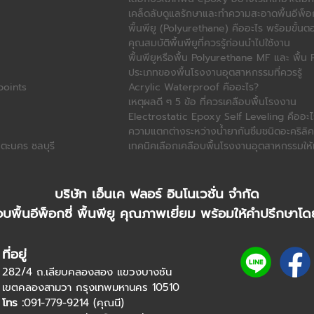
เคล็ดลับดูแลรักษาและทำความสะอาดพื้นอีพ็อก
พื้นพียู (Polyurethane) คืออะไร พร้อมขั้น
คุณสมบัติพื้นพียูที่ควรรู้ก่อนนำไปใช้งาน
พื้นพียูหรือพื้น Polyurethane MF และ พื้
ประเภทของพื้นโรงงานอุตสาหกรรมที่ควรรู้
points
Acrylic Waterproof คืออะไร?
เหตุผลดี ๆ 5 ข้อ ที่ควรเคลือบพื้นโรงงาน
Electrostatic Epoxy Self Leveling คืออะไ
ความแตกต่างระหว่างน้ำยากันซึมชนิดอะคริลิ
ตะนคร ชลบุรี
เทคนิคเลือกเคลือบพื้นโรงงานอุตสาหกรรมให้เ
บริษัท เอ็นเค ฟลอร์ อินโนเวชั่น จำกัด
อบพื้นอีพ็อกซี่ พื้นพียู คุณภาพเยี่ยม พร้อมให้คำปรึกษา
ที่อยู่
282/4 ถ.เลียบคลองสอง แขวงบางชัน
เขตคลองสามวา กรุงเทพมหานคร 10510
โทร :
0
91-779-9214 (คุณนี)