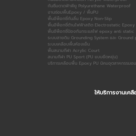
กันซึมดาดฟ้าพียู Polyurethane Waterproof
งานซ่อมพื้นEpoxy / พื้นPU
พื้นอีพ็อกซี่กันลื่น Epoxy Non-Slip
พื้นอีพ็อกซี่ต้านไฟฟ้าสถิต Electrostatic Epoxy
พื้นอีพ็อกซี่ป้องกันกระแสไฟ epoxy anti static
ระบบสายดิน Grounding System และ Ground 
ระบบเคลือบพื้นห้องเย็น
พื้นสนามกีฬา Acrylic Court
สนามกีฬา PU Sport (PU แบบยืดหยุ่น)
บริการเคลือบพื้น Epoxy PU นิคมอุตสาหกรรมอม
ให้บริการงานเคลื