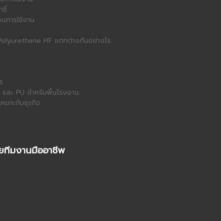
ซี่
ตอนการใช้งาน
น Polyurethane HF แตกต่างกันอย่างไร
ร
ค และ PU สำหรับพื้นโรงงาน
หมาะกับธุรกิจ
โดยทีมงานมืออาชีพ