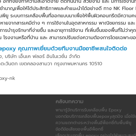
อ อีกทั้งยังทำความสะอาดง่าย ติดทนนาน สวยงาม และ มีการใช้งานที่
ามชำนาญเพื่อให้ได้ประสิทธิภาพและคำแนะนำได้อย่างดี ทาง NK Floor 
้นพียู
ระบบการเคลือบพื้นที่ออกแบบมาเพื่อให้พื้นผิวคอนกรีตมีความ
หายจากสารเคมีต่าง ๆ การใช้งานในอุตสาหกรรม พาณิชยกรรม และ ที
บำรุงรักษาที่ง่ายขึ้น และอายุการใช้งาน ที่เพิ่มขึ้นของพื้นที่ไม่ว่
น โรงงานหรือที่บ้าน และ สามารถปรับแต่งความต้องการโดยเฉพาะของ
 epoxy
คุณภาพเยี่ยมด้วยทีมงานมืออาชีพสนใจติดต่อ
, บริษัท เอ็นเค ฟลอร์ อินโนเวชั่น จำกัด
าตะวันตก เขตคลองสามวา กรุงเทพมหานคร 10510
poxy-nk
คลังบทความ
พามารู้จักบริการรับเคลือบพื้น Epoxy
บอกต่อบริการเคลือบพื้นepoxyสุดปัง เมื่อใช
ความแตกต่างระหว่างพื้นอีพ็อกซี่กับพื้นพียู
ข้อดีข้อเสียของพื้นอีพ็อกซี่​
เลือกประเภทพื้น epoxy อย่างไรให้เหมาะสมก