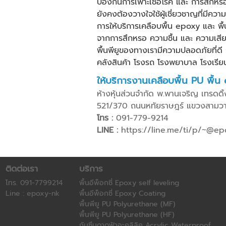
ป้องกันการเพาะเชื้อโรค และ การสึกหร
ยังคงต้องวางใจใช้ผู้เชี่ยวชาญที่มีคว
การให้บริการ
เคลือบพื้น epoxy
และ
พื
จากการสึกหรอ ความชื้น และ ความเสีย
พื้นพียู
ของทางเรามีความปลอดภัยที่ดี การ
คลังสินค้า โรงรถ โรงพยาบาล โรงเรีย
ให้บริการงานเคลือบ
พื้น PU
พื้น
ห้างหุ้นส่วนจำกัด พ.พานเจริญ เทรดดิ้ง
521/370 ถนนหทัยราษฎร์ แขวงสามว
โทร :
091-779-9214
LINE :
https://line.me/ti/p/~@e
ติดต่อเรา
บริการ
โทร. 091-7799214
พื้นอีพ็อกซี่ Epoxy self leveling
Line : epoxy-nk
พื้นอีพ็อกซี่ Epoxy Coating
พื้นพียู PU Polyurethane (MF)
พื้นพียู PU Polyurethane (HF)
กันซึมดาดฟ้าอะคลิลิค Acrylic Waterproof