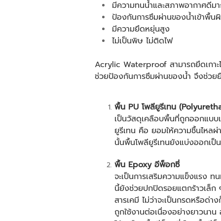
มีความทนน้ำและสภาพอากาศดีมา
ป้องกันการซึมผ่านของน้ำเข้าพื้นผ
มีความยึดหยุ่นสูง
ไม่เป็นพิษ ไม่ติดไฟ
Acrylic Waterproof สามารถยึดเกาะได
ช่วยป้องกันการซึมผ่านของน้ำ จึงช่วยย
พื้น PU
โพลียูรีเทน (Polyuret
เป็นวัสดุเคลือบพื้นที่ถูกออกแ
ยูรีเทน คือ ยอมให้ความชื้นไหลผ่
นั้นพื้นโพลียูรีเทนยังแบ่งออกเ
พื้น Epoxy
อีพ็อกซี่
จะเป็นการเสริมความแข็งแรง ทนท
นี้ยังช่วยปกปิดรอยแตกร้าวเล็ก 
สารเคมี ไม่ว่าจะเป็นกรดหรือด่างก
ถูกใช้งานต่อเนื่องอย่างยาวนาน 