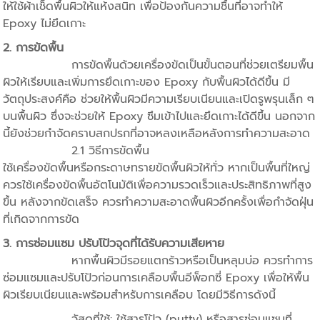
ให้ใช้ผ้าเช็ดพื้นผิวให้แห้งสนิท เพื่อป้องกันความชื้นที่อาจทำให้
Epoxy ไม่ยึดเกาะ
2. การขัดพื้น
การขัดพื้นด้วยเครื่องขัดเป็นขั้นตอนที่ช่วยเตรียมพื้น
ผิวให้เรียบและเพิ่มการยึดเกาะของ Epoxy กับพื้นผิวได้ดีขึ้น มี
วัตถุประสงค์คือ ช่วยให้พื้นผิวมีความเรียบเนียนและเปิดรูพรุนเล็ก ๆ
บนพื้นผิว ซึ่งจะช่วยให้ Epoxy ซึมเข้าไปและยึดเกาะได้ดีขึ้น นอกจาก
นี้ยังช่วยกำจัดคราบสกปรกที่อาจหลงเหลือหลังการทำความสะอาด
2.1 วิธีการขัดพื้น
ใช้เครื่องขัดพื้นหรือกระดาษทรายขัดพื้นผิวให้ทั่ว หากเป็นพื้นที่ใหญ่
ควรใช้เครื่องขัดพื้นอัตโนมัติเพื่อความรวดเร็วและประสิทธิภาพที่สูง
ขึ้น หลังจากขัดเสร็จ ควรทำความสะอาดพื้นผิวอีกครั้งเพื่อกำจัดฝุ่น
ที่เกิดจากการขัด
3. การซ่อมแซม ปรับโป้วจุดที่ได้รับความเสียหาย
หากพื้นผิวมีรอยแตกร้าวหรือเป็นหลุมบ่อ ควรทำการ
ซ่อมแซมและปรับโป้วก่อนการเคลือบพื้นอีพ็อกซี่ Epoxy เพื่อให้พื้น
ผิวเรียบเนียนและพร้อมสำหรับการเคลือบ โดยมีวิธีการดังนี้
วัสดุที่ใช้: ใช้สารโป้ว (putty) หรือสารซ่อมแซมที่